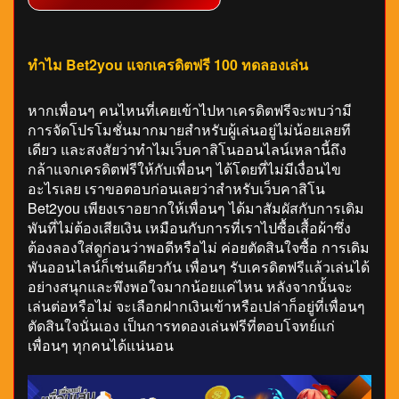
ทำไม Bet2you แจกเครดิตฟรี 100 ทดลองเล่น
หากเพื่อนๆ คนไหนที่เคยเข้าไปหาเครดิตฟรีจะพบว่ามี
การจัดโปรโมชั่นมากมายสำหรับผู้เล่นอยู่ไม่น้อยเลยที
เดียว และสงสัยว่าทำไมเว็บคาสิโนออนไลน์เหลานี้ถึง
กล้าแจกเครดิตฟรีให้กับเพื่อนๆ ได้โดยที่ไม่มีเงื่อนไข
อะไรเลย เราขอตอบก่อนเลยว่าสำหรับเว็บคาสิโน
Bet2you เพียงเราอยากให้เพื่อนๆ ได้มาสัมผัสกับการเดิม
พันที่ไม่ต้องเสียเงิน เหมือนกับการที่เราไปซื้อเสื้อผ้าซึ่ง
ต้องลองใส่ดูก่อนว่าพอดีหรือไม่ ค่อยตัดสินใจซื้อ การเดิม
พันออนไลน์ก็เช่นเดียวกัน เพื่อนๆ รับเครดิตฟรีแล้วเล่นได้
อย่างสนุกและพึงพอใจมากน้อยแค่ไหน หลังจากนั้นจะ
เล่นต่อหรือไม่ จะเลือกฝากเงินเข้าหรือเปล่าก็อยู่ที่เพื่อนๆ
ตัดสินใจนั่นเอง เป็นการทดองเล่นฟรีที่ตอบโจทย์แก่
เพื่อนๆ ทุกคนได้แน่นอน