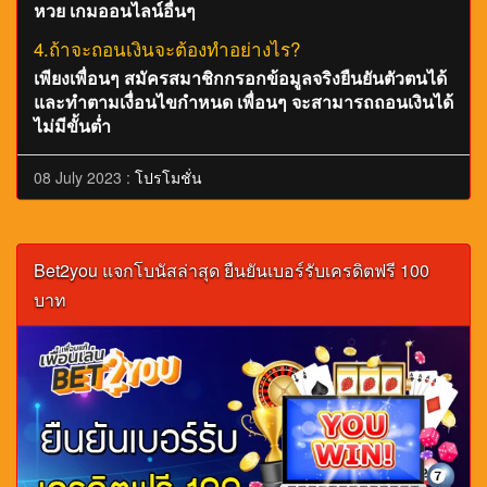
หวย เกมออนไลน์อื่นๆ
4.ถ้าจะถอนเงินจะต้องทำอย่างไร?
เพียงเพื่อนๆ สมัครสมาชิกกรอกข้อมูลจริงยืนยันตัวตนได้
และทำตามเงื่อนไขกำหนด เพื่อนๆ จะสามารถถอนเงินได้
ไม่มีขั้นต่ำ
08 July 2023 :
โปรโมชั่น
Bet2you แจกโบนัสล่าสุด ยืนยันเบอร์รับเครดิตฟรี 100
บาท