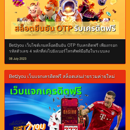
Bet2you เว็บไซต์เกมสล็อตยืนยัน OTP รับเครดิตฟรี เพียงกรอก
รหัสตัวเลข 4 หลักที่ส่งไปยังเบอร์โทรศัพท์มือถือในระบบลง
ทะเบียน รับโบนัสต่าง ๆ ไม่มีเงื่อนไข ล่าสุด
08 July 2023
Bet2you เว็บแจกเครดิตฟรี สล็อตเล่นง่ายรวมค่ายใหม่