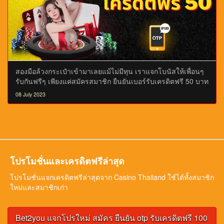
สองมือล้วงกระเป๋าเข้ามาเลยแม้ไม่มีทุน เราแจกโบนัสให้เพื่อนๆ
รับกันฟรีๆ เพียงแค่สมัครสมาชิก ยืนยันเบอร์รับเครดิตฟรี 50 บาท
ไปกันเลย เว็บพนันอันดับ 1 ต้อง Bet2you
08 July 2023
โปรโมชั่นและเครดิตฟรีล่าสุด
โปรโมชั่นแจกเครดิตฟรีล่าสุดจาก Casino Thailand ใช้ได้ทั้งสมาชิก
ใหม่และสมาชิกเก่า
Bet2you แจกโปรใหม่ สมัคร ยืนยัน otp รับเครดิตฟรี 100