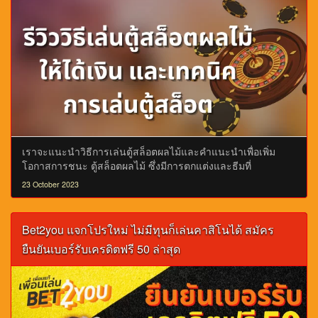
เราจะแนะนำวิธีการเล่นตู้สล็อตผลไม้และคำแนะนำเพื่อเพิ่ม
โอกาสการชนะ ตู้สล็อตผลไม้ ซึ่งมีการตกแต่งและธีมที่
สนุกสนาน ทำให้ผู้เล่นหลงใหล
23 October 2023
Bet2you แจกโปรใหม่ ไม่มีทุนก็เล่นคาสิโนได้ สมัคร
ยืนยันเบอร์รับเครดิตฟรี 50 ล่าสุด